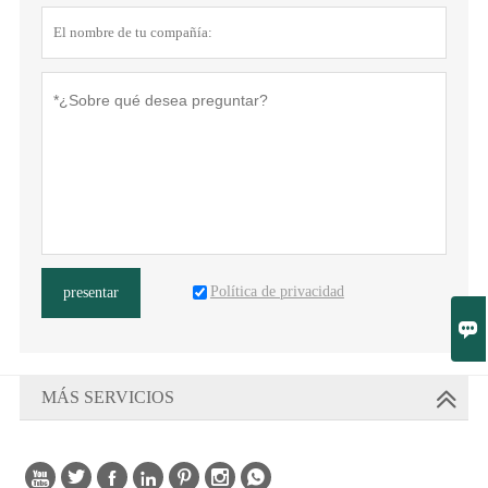
Política de privacidad
presentar

MÁS SERVICIOS
Derechos de autor © Fujian Fancy Clock & Watch Co., Ltd.






