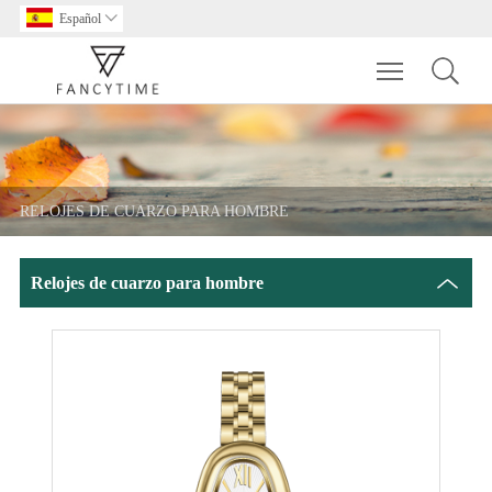
Español

Toggle main m
RELOJES DE CUARZO PARA HOMBRE
Relojes de cuarzo para hombre